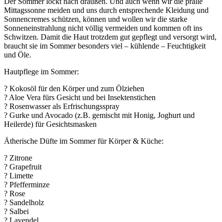
Der Sommer lockt nach draußen. Und auch wenn wir die pralle
Mittagssonne meiden und uns durch entsprechende Kleidung und
Sonnencremes schützen, können und wollen wir die starke
Sonneneinstrahlung nicht völlig vermeiden und kommen oft ins
Schwitzen. Damit die Haut trotzdem gut gepflegt und versorgt wird,
braucht sie im Sommer besonders viel – kühlende – Feuchtigkeit
und Öle.
Hautpflege im Sommer:
? Kokosöl für den Körper und zum Ölziehen
? Aloe Vera fürs Gesicht und bei Insektenstichen
? Rosenwasser als Erfrischungsspray
? Gurke und Avocado (z.B. gemischt mit Honig, Joghurt und
Heilerde) für Gesichtsmasken
Ätherische Düfte im Sommer für Körper & Küche:
? Zitrone
? Grapefruit
? Limette
? Pfefferminze
? Rose
? Sandelholz
? Salbei
? Lavendel