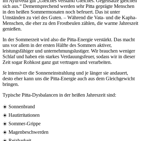
Im Ayurveda gilt „Gleiches verstärkt Gleiches. Gegensätze gleichen
sich aus.“ Dementsprechend werden sehr Pitta geprägte Menschen
in den heißen Sommermonaten noch befeuert. Das ist unter
Umständen zu viel des Guten. – Während die Vata- und die Kapha-
Menschen, die eher zu den Frostbeulen zählen, die warme Jahreszeit
genießen.
In der Sommerzeit wird also die Pitta-Energie verstärkt. Das macht
uns vor allem in der ersten Hälfte des Sommers aktiver,
leistungsfähiger und unternehmungslustiger. Wir brauchen weniger
Schlaf und haben ein starkes Verdauungsfeuer, sodass wir in dieser
Zeit sogar Rohkost ganz gut vertragen und verarbeiten.
Je intensiver die Sonneneinstrahlung und je länger sie andauert,
desto eher kann uns die Pitta-Energie auch aus dem Gleichgewicht
bringen.
Typische Pitta-Dysbalancen in der heißen Jahreszeit sind:
☀️ Sonnenbrand
☀️ Hautirritationen
☀️ Sommer-Grippe
☀️ Magenbeschwerden
☀️ Reizbarkeit