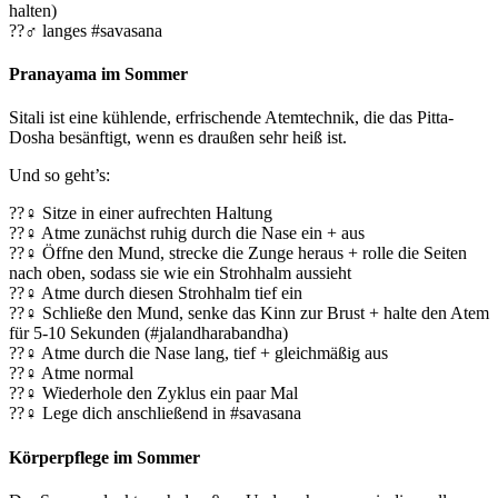
halten)
??‍♂️ langes #savasana
Pranayama im Sommer
Sitali ist eine kühlende, erfrischende Atemtechnik, die das Pitta-
Dosha besänftigt, wenn es draußen sehr heiß ist.
Und so geht’s:
??‍♀️ Sitze in einer aufrechten Haltung
??‍♀️ Atme zunächst ruhig durch die Nase ein + aus
??‍♀️ Öffne den Mund, strecke die Zunge heraus + rolle die Seiten
nach oben, sodass sie wie ein Strohhalm aussieht
??‍♀️ Atme durch diesen Strohhalm tief ein
??‍♀️ Schließe den Mund, senke das Kinn zur Brust + halte den Atem
für 5-10 Sekunden (#jalandharabandha)
??‍♀️ Atme durch die Nase lang, tief + gleichmäßig aus
??‍♀️ Atme normal
??‍♀️ Wiederhole den Zyklus ein paar Mal
??‍♀️ Lege dich anschließend in #savasana
Körperpflege im Sommer