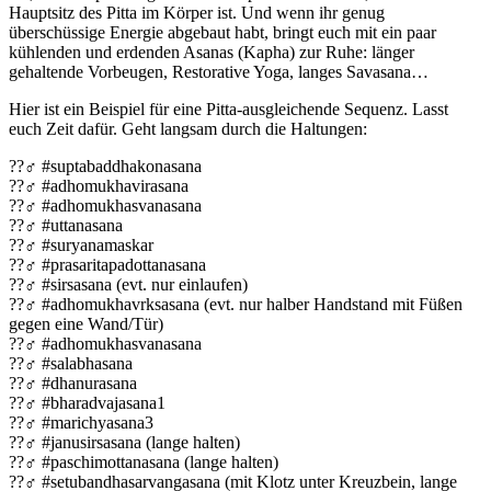
Hauptsitz des Pitta im Körper ist. Und wenn ihr genug
überschüssige Energie abgebaut habt, bringt euch mit ein paar
kühlenden und erdenden Asanas (Kapha) zur Ruhe: länger
gehaltende Vorbeugen, Restorative Yoga, langes Savasana…
Hier ist ein Beispiel für eine Pitta-ausgleichende Sequenz. Lasst
euch Zeit dafür. Geht langsam durch die Haltungen:
??‍♂️ #suptabaddhakonasana
??‍♂️ #adhomukhavirasana
??‍♂️ #adhomukhasvanasana
??‍♂️ #uttanasana
??‍♂️ #suryanamaskar
??‍♂️ #prasaritapadottanasana
??‍♂️ #sirsasana (evt. nur einlaufen)
??‍♂️ #adhomukhavrksasana (evt. nur halber Handstand mit Füßen
gegen eine Wand/Tür)
??‍♂️ #adhomukhasvanasana
??‍♂️ #salabhasana
??‍♂️ #dhanurasana
??‍♂️ #bharadvajasana1
??‍♂️ #marichyasana3
??‍♂️ #janusirsasana (lange halten)
??‍♂️ #paschimottanasana (lange halten)
??‍♂️ #setubandhasarvangasana (mit Klotz unter Kreuzbein, lange