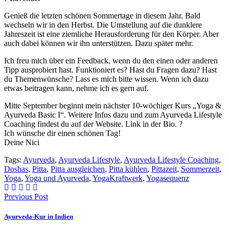
Genieß die letzten schönen Sommertage in diesem Jahr. Bald
wechseln wir in den Herbst. Die Umstellung auf die dunklere
Jahreszeit ist eine ziemliche Herausforderung für den Körper. Aber
auch dabei können wir ihn unterstützen. Dazu später mehr.
Ich freu mich über ein Feedback, wenn du den einen oder anderen
Tipp ausprobiert hast. Funktioniert es? Hast du Fragen dazu? Hast
du Themenwünsche? Lass es mich bitte wissen. Wenn ich dazu
etwas beitragen kann, nehme ich es gern auf.
Mitte September beginnt mein nächster 10-wöchiger Kurs „Yoga &
Ayurveda Basic I“. Weitere Infos dazu und zum Ayurveda Lifestyle
Coaching findest du auf der Website. Link in der Bio. ?
Ich wünsche dir einen schönen Tag!
Deine Nici
Tags:
Ayurveda
,
Ayurveda Lifestyle
,
Ayurveda Lifestyle Coaching
,
Doshas
,
Pitta
,
Pitta ausgleichen
,
Pitta kühlen
,
Pittazeit
,
Sommerzeit
,
Yoga
,
Yoga und Ayurveda
,
YogaKraftwerk
,
Yogasequenz
Previous Post
Ayurveda-Kur in Indien