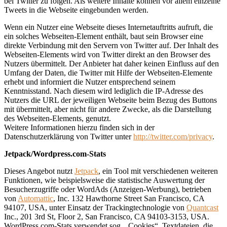
bei Twitter zu folgen. Als weitere Inhalte können vor allem einzelne
Tweets in die Webseite eingebunden werden.
Wenn ein Nutzer eine Webseite dieses Internetauftritts aufruft, die
ein solches Webseiten-Element enthält, baut sein Browser eine
direkte Verbindung mit den Servern von Twitter auf. Der Inhalt des
Webseiten-Elements wird von Twitter direkt an den Browser des
Nutzers übermittelt. Der Anbieter hat daher keinen Einfluss auf den
Umfang der Daten, die Twitter mit Hilfe der Webseiten-Elemente
erhebt und informiert die Nutzer entsprechend seinem
Kenntnisstand. Nach diesem wird lediglich die IP-Adresse des
Nutzers die URL der jeweiligen Webseite beim Bezug des Buttons
mit übermittelt, aber nicht für andere Zwecke, als die Darstellung
des Webseiten-Elements, genutzt.
Weitere Informationen hierzu finden sich in der
Datenschutzerklärung von Twitter unter
http://twitter.com/privacy
.
Jetpack/Wordpress.com-Stats
Dieses Angebot nutzt
Jetpack
, ein Tool mit verschiedenen weiteren
Funktionen, wie beispielsweise die statistische Auswertung der
Besucherzugriffe oder WordAds (Anzeigen-Werbung), betrieben
von
Automattic
, Inc. 132 Hawthorne Street San Francisco, CA
94107, USA, unter Einsatz der Trackingtechnologie von
Quantcast
Inc., 201 3rd St, Floor 2, San Francisco, CA 94103-3153, USA.
WordPress.com-Stats verwendet sog. „Cookies“, Textdateien, die