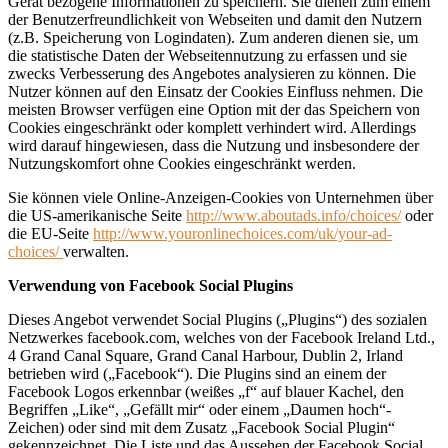
Gerät bezogene Informationen zu speichern. Sie dienen zum einem
der Benutzerfreundlichkeit von Webseiten und damit den Nutzern
(z.B. Speicherung von Logindaten). Zum anderen dienen sie, um
die statistische Daten der Webseitennutzung zu erfassen und sie
zwecks Verbesserung des Angebotes analysieren zu können. Die
Nutzer können auf den Einsatz der Cookies Einfluss nehmen. Die
meisten Browser verfügen eine Option mit der das Speichern von
Cookies eingeschränkt oder komplett verhindert wird. Allerdings
wird darauf hingewiesen, dass die Nutzung und insbesondere der
Nutzungskomfort ohne Cookies eingeschränkt werden.
Sie können viele Online-Anzeigen-Cookies von Unternehmen über
die US-amerikanische Seite
http://www.aboutads.info/choices/
oder
die EU-Seite
http://www.youronlinechoices.com/uk/your-ad-
choices/
verwalten.
Verwendung von Facebook Social Plugins
Dieses Angebot verwendet Social Plugins („Plugins“) des sozialen
Netzwerkes facebook.com, welches von der Facebook Ireland Ltd.,
4 Grand Canal Square, Grand Canal Harbour, Dublin 2, Irland
betrieben wird („Facebook“). Die Plugins sind an einem der
Facebook Logos erkennbar (weißes „f“ auf blauer Kachel, den
Begriffen „Like“, „Gefällt mir“ oder einem „Daumen hoch“-
Zeichen) oder sind mit dem Zusatz „Facebook Social Plugin“
gekennzeichnet. Die Liste und das Aussehen der Facebook Social