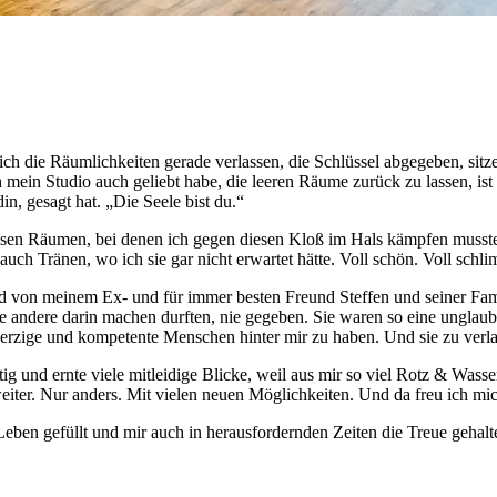
be ich die Räumlichkeiten gerade verlassen, die Schlüssel abgegeben, s
mein Studio auch geliebt habe, die leeren Räume zurück zu lassen, ist
n, gesagt hat. „Die Seele bist du.“
diesen Räumen, bei denen ich gegen diesen Kloß im Hals kämpfen mus
 Tränen, wo ich sie gar nicht erwartet hätte. Voll schön. Voll schlim
d von meinem Ex- und für immer besten Freund Steffen und seiner Familie
le andere darin machen durften, nie gegeben. Sie waren so eine unglau
oßherzige und kompetente Menschen hinter mir zu haben. Und sie zu verla
g und ernte viele mitleidige Blicke, weil aus mir so viel Rotz & Wasse
weiter. Nur anders. Mit vielen neuen Möglichkeiten. Und da freu ich mic
 Leben gefüllt und mir auch in herausfordernden Zeiten die Treue geh
.