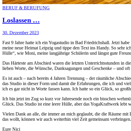
BERUF & BERUFUNG
Loslassen …
30. Dezember 2023
Fast 9 Jahre hatte ich ein Yogastudio in Bad Friedrichshall. Jetzt ha
meine neue Heimat Leipzig und tippe den Text ins Handy. So sehr ich 
Hülle“, wie Moni, meine langjährige Schülerin und längst gute Freundi
Das Härteste am Abschied waren die letzten Unterrichtsstunden in 
lieben Worte, die Wünsche, Danksagungen und Geschenke – und oft auch
Es ist auch – nach bereits 4 Jahren Trennung – der räumliche Abschie
das Studio in dieser Form und damit die Erfahrungen, die ich und vie
ich es gar nicht in Worte fassen kann. Ich hatte so ein Glück, so gr
Ich bin jetzt im Zug so kurz vor Jahresende noch ein bisschen wehmüti
Glück. Das Studio ist eine leere Hülle, aber das YogaKraftwerk lebt 
Vielen Dank an alle, die immer an mich geglaubt, die die Räume mit
das wollt, können wir auch weiterhin viel Zeit gemeinsam verbringen
Eure Nici