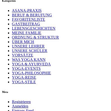
Kategorien
ASANA-PRAXIS
BERUF & BERUFUNG
FAVORITENLISTE
GASTBEITRAG
LEBENSGESCHICHTEN
MEINE FAMILIE
ORDNUNG & STRUKTUR
ÜBER MICH
UNSERE LEHRER
UNSERE SCHÜLER
VORSÄTZE
WAS YOGA KANN
YOGA & AYURVEDA
YOGA-EVENTS
YOGA-PHILOSOPHIE
YOGA-REISE
YOGA-STILE
Meta
Registrieren
Anmelden
Eintrags-Feed