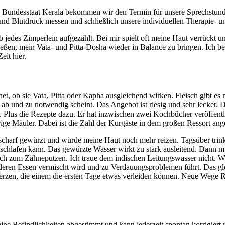
n Bundesstaat Kerala bekommen wir den Termin für unsere Sprechstund
s und Blutdruck messen und schließlich unsere individuellen Therapie-
edes Zimperlein aufgezählt. Bei mir spielt oft meine Haut verrückt un
eßen, mein Vata- und Pitta-Dosha wieder in Balance zu bringen. Ich b
it hier.
net, ob sie Vata, Pitta oder Kapha ausgleichend wirken. Fleisch gibt 
b und zu notwendig scheint. Das Angebot ist riesig und sehr lecker. 
Plus die Rezepte dazu. Er hat inzwischen zwei Kochbücher veröffentlic
ige Mäuler. Dabei ist die Zahl der Kurgäste in dem großen Ressort an
zu scharf gewürzt und würde meine Haut noch mehr reizen. Tagsüber tri
 schlafen kann. Das gewürzte Wasser wirkt zu stark ausleitend. Dann m
uch zum Zähneputzen. Ich traue dem indischen Leitungswasser nicht. W
deren Essen vermischt wird und zu Verdauungsproblemen führt. Das gle
erzen, die einem die ersten Tage etwas verleiden können. Neue Wege R
e Befindlichkeiten abgestimmt und kann jederzeit spontan korrigiert w