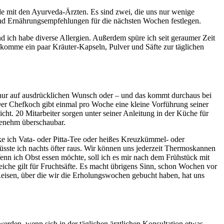
e mit den Ayurveda-Ärzten. Es sind zwei, die uns nur wenige
 und Ernährungsempfehlungen für die nächsten Wochen festlegen.
d ich habe diverse Allergien. Außerdem spüre ich seit geraumer Zeit
ekomme ein paar Kräuter-Kapseln, Pulver und Säfte zur täglichen
es nur auf ausdrücklichen Wunsch oder – und das kommt durchaus bei
Der Chefkoch gibt einmal pro Woche eine kleine Vorführung seiner
ht. 20 Mitarbeiter sorgen unter seiner Anleitung in der Küche für
genehm überschaubar.
nke ich Vata- oder Pitta-Tee oder heißes Kreuzkümmel- oder
üsste ich nachts öfter raus. Wir können uns jederzeit Thermoskannen
enn ich Obst essen möchte, soll ich es mir nach dem Frühstück mit
iche gilt für Fruchtsäfte. Es macht übrigens Sinn, schon Wochen vor
eisen, über die wir die Erholungswochen gebucht haben, hat uns
erden, wenn sich in der täglichen ärztlichen Konsultation etwas