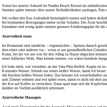
Schon bei unserer Ankunft im Nattika Beach Ressort im südindische
Stunden später intensiv über unsere Befindlichkeiten ausfragen, Pul
Wir wollen den Kur-Aufenthalt bestmöglich nutzen und haben deshalb j
bei bestimmten Bewegungen meine rechte Schulter. Die Ärzte beschli
Einnahme und wenig später meinen genauen Ernährungsplan für die Ze
Ayurvedisch essen
Im Restaurant sind sämtliche – vegetarischen – Speisen danach geord
dem einen oder anderen vor – wenn es aus gesundheitlichen Gründen a
Kunst, bei der wir uns was für den Alltag zu Hause abgucken können. 
unser leibliches Wohl. Man könnte meinen, wir wären hunderte hungr
Ich halte mich, wie verordnet, an das Vata-Pitta-Buffett. Kapha ist 
Koriander-Wasser. Abends nur reines heißes Wasser, damit ich besser
mit frischem heißen Wasser holen. Das benutze ich vorsichtshalber a
aufs Zimmer nehmen und erst später essen, damit es nicht mit dem an
der Kur auf Kaffee zu verzichten. Dann spart man sich die Kopfschm
darüber im Vorfeld ausführlich informiert.
Ayurvedische Massagen
Auch mein Therapieplan für die Ayurveda-Massagen ist genau auf mein