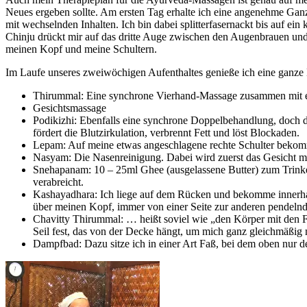
Neues ergeben sollte. Am ersten Tag erhalte ich eine angenehme Ga
mit wechselnden Inhalten. Ich bin dabei splitterfasernackt bis auf e
Chinju drückt mir auf das dritte Auge zwischen den Augenbrauen und 
meinen Kopf und meine Schultern.
Im Laufe unseres zweiwöchigen Aufenthaltes genieße ich eine ganze 
Thirummal: Eine synchrone Vierhand-Massage zusammen mit eine
Gesichtsmassage
Podikizhi: Ebenfalls eine synchrone Doppelbehandlung, doch d
fördert die Blutzirkulation, verbrennt Fett und löst Blockaden.
Lepam: Auf meine etwas angeschlagene rechte Schulter bekomme
Nasyam: Die Nasenreinigung. Dabei wird zuerst das Gesicht mit
Snehapanam: 10 – 25ml Ghee (ausgelassene Butter) zum Trinke
verabreicht.
Kashayadhara: Ich liege auf dem Rücken und bekomme innerhalb
über meinen Kopf, immer von einer Seite zur anderen pendelnd
Chavitty Thirummal: … heißt soviel wie „den Körper mit den F
Seil fest, das von der Decke hängt, um mich ganz gleichmäßig 
Dampfbad: Dazu sitze ich in einer Art Faß, bei dem oben nur d