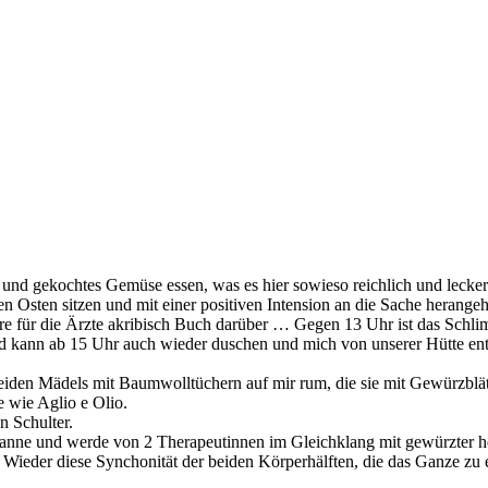
und gekochtes Gemüse essen, was es hier sowieso reichlich und lecker 
 Osten sitzen und mit einer positiven Intension an die Sache herangehe
e für die Ärzte akribisch Buch darüber … Gegen 13 Uhr ist das Schlim
kann ab 15 Uhr auch wieder duschen und mich von unserer Hütte entfe
eiden Mädels mit Baumwolltüchern auf mir rum, die sie mit Gewürzblätt
e wie Aglio e Olio.
n Schulter.
zwanne und werde von 2 Therapeutinnen im Gleichklang mit gewürzter h
. Wieder diese Synchonität der beiden Körperhälften, die das Ganze z