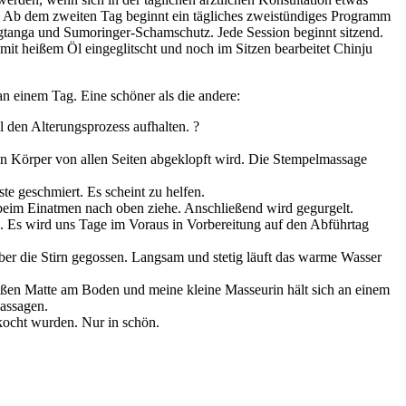
. Ab dem zweiten Tag beginnt ein tägliches zweistündiges Programm
ingtanga und Sumoringer-Schamschutz. Jede Session beginnt sitzend.
it heißem Öl eingeglitscht und noch im Sitzen bearbeitet Chinju
 einem Tag. Eine schöner als die andere:
 den Alterungsprozess aufhalten. ?
in Körper von allen Seiten abgeklopft wird. Die Stempelmassage
e geschmiert. Es scheint zu helfen.
 beim Einatmen nach oben ziehe. Anschließend wird gegurgelt.
 Es wird uns Tage im Voraus in Vorbereitung auf den Abführtag
er die Stirn gegossen. Langsam und stetig läuft das warme Wasser
roßen Matte am Boden und meine kleine Masseurin hält sich an einem
massagen.
ekocht wurden. Nur in schön.