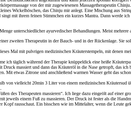
nzkörpermassage von der mir zugewiesenen Massagetherapeutin Chinju
in kleines Wickelhöschen, das Chinju mir anlegt. Eine Mischung aus Str
singt mit ihrem feinen Stimmchen ein kurzes Mantra. Dann werde ich m
Menge unterschiedlicher ayurvedischer Behandlungen. Meist mehrere an
r zweiten Therapeutin in der Bauch- und in der Rückenlage. Sie soll
ieses Mal mit pulvrigen medizinischen Kräuterstempeln, mit denen me
 ich täglich während der Therapie knüppeldick eine heiße Kräuterpast
 Druck massiert und dann das Kräuteröl in die Nase getropft, das ich
n. Mit etwas Zitrone und anschließend warmen Wasser geht das schon.
 von vielleicht 20min 3 Liter von einem medizinischen Kräutersud üb
.
üßen des Therapeuten massieren“. Ich liege dazu eingeölt auf einer g
mit jeweils einem Fuß zu massieren. Der Druck ist fester als die Hand
er Kopf rausschaut. Ein bisschen wie im Mittelalter, wenn die Leute g